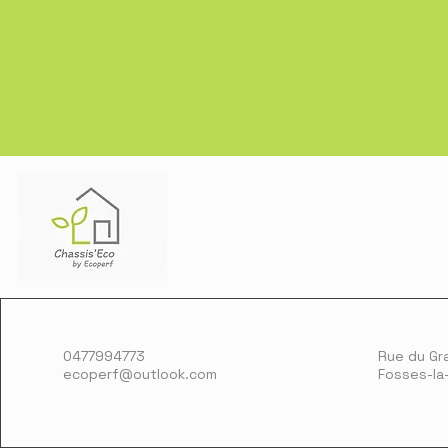
0477994773
Rue du Gr
ecoperf@outlook.com
Fosses-la-